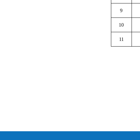
9
10
11