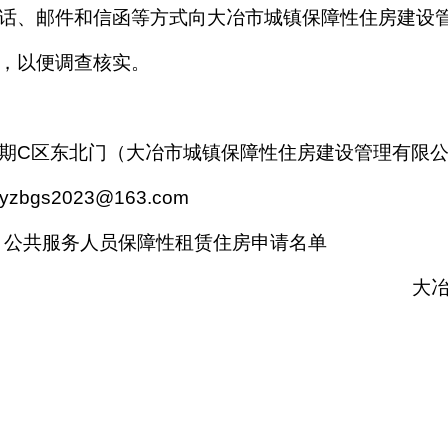
话、邮件和信函等方式向
大冶市城镇保障性住房建设
，以便调查核实。
期
C区东北门
（
大冶市城镇保障性住房建设管理有限
yzbgs2023@
163.com
）
公
共
服
务
人员保障性租赁住房
申请名单
大