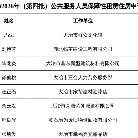
市
2026年（第四批）
公
共
服
务
人员保障性租赁住房
申
姓名
工作单位
冯偲
大冶市群众文化馆
刘艳芳
湖北畅茁建设工程有限公司
陆龙炎
大冶市鑫东新型建筑材料有限公司
肖仙桃
大冶市三合人力劳务服务部
汪正石
大冶市家帮建材油漆店
余云发
大冶市亮洁劳务派遣有限公司
程良光
黄石冶为废旧物资回收有限公司
张炳发
大冶市幸福秀光甜品店