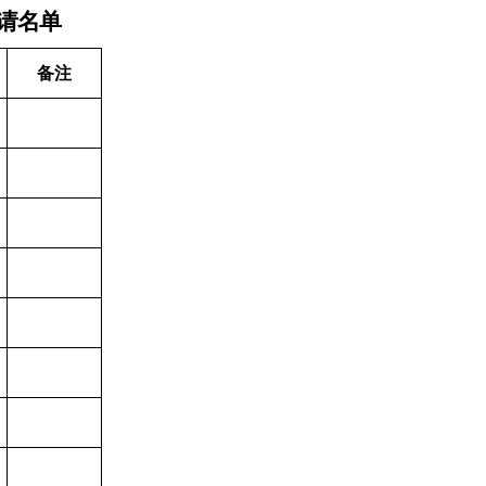
请名单
备注