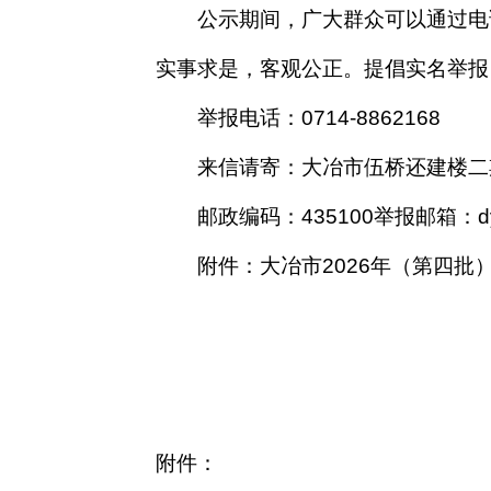
公示
期间
，广大群众可以通过电
实事求是，客观公正。提倡实名举报
举报电话：
0714-
8862168
来信请寄：
大冶市伍桥还建楼二
邮政编码：
435
1
00
举报邮箱：
d
附件：
大冶市
2026年（第四批
附件：