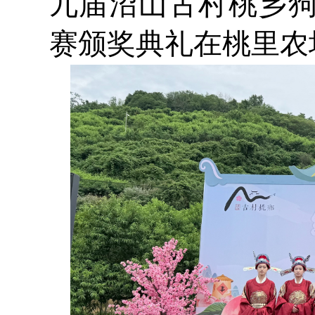
九届沼山古村桃乡
赛颁奖典礼在桃里农