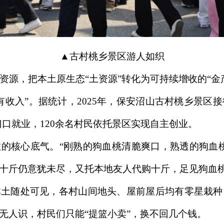
▲古村桃乡景区游人如织
资源，把本土原生态“土资源”转化为可持续增收的“金
收入”。据统计，2025年，保安沼山古村桃乡景区
门口就业，120余名村民依托景区实现自主创业。
的核心底气。“刚熟的狗血桃清脆爽口，熟透的狗血
十斤仍意犹未尽，又托本地友人代购十斤，足见狗血
本土随处可见，各村山间地头、屋前屋后均有零星栽种
无人识，村民们只能“提篮小卖”，换不回几个钱。