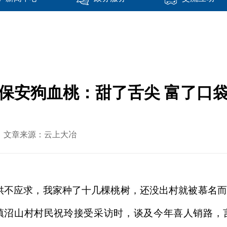
保安狗血桃：甜了舌尖 富了口
-25 文章来源：云上大冶
供不应求，我家种了十几棵桃树，还没出村就被慕名
安镇沼山村村民祝玲接受采访时，谈及今年喜人销路