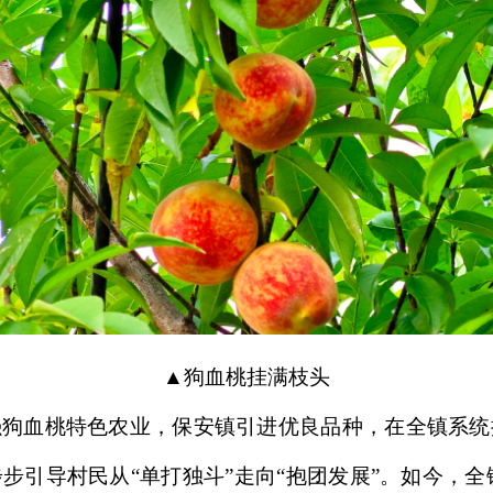
▲狗血桃挂满枝头
强狗血桃特色农业，保安镇引进优良品种，在全镇系统
引导村民从“单打独斗”走向“抱团发展”。如今，全镇有