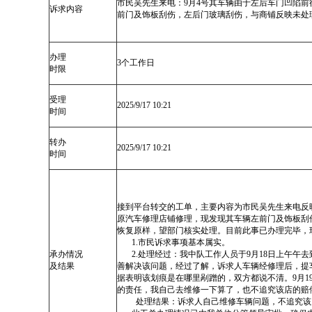
市民吴先生来电：9月4号其车辆由于左后车门凹陷
诉求内容
前门及饰板刮伤，左后门玻璃刮伤，与商铺反映未处
办理
3个工作日
时限
受理
2025/9/17 10:21
时间
转办
2025/9/17 10:21
时间
接到平台转交的工单，主要内容为市民吴先生来电反
原汽车修理店铺修理，现发现其车辆左前门及饰板刮
恢复原样，望部门核实处理。目前此事已办理完毕，
1.市民诉求事项基本属实。
承办情况
2.处理经过：我中队工作人员于9月18日上午午
及结果
善解决该问题，经过了解，诉求人车辆经修理后，提
据表明该划痕是在哪里剐蹭的，双方都说不清。9月1
的责任，我自己去维修一下算了，也不追究该店的赔
处理结果：诉求人自己维修车辆问题，不追究