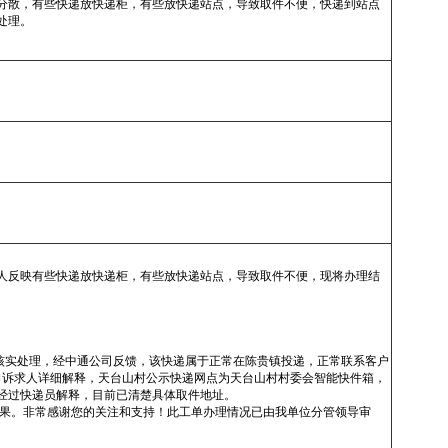
分散，有些快递放快递柜，有些放快递站点，导致取件不便，快递到站点
处理。
人反映有些快递放快递柜，有些放快递站点，导致取件不便，现将办理结
下：
求事项部分属实。
司核实处理，经中通公司反馈，该快递属于正常在陈贵镇投递，正常联系客户
已向诉求人详细解释，天台山村公示快递网点为天台山村村委会智能快件箱，
经过快递员解释，目前已清楚具体取件地址。
处理结果。非常感谢您的关注和支持！此工单办理情况已由我单位分管领导审
内容真实有效。
部门及经办人信息