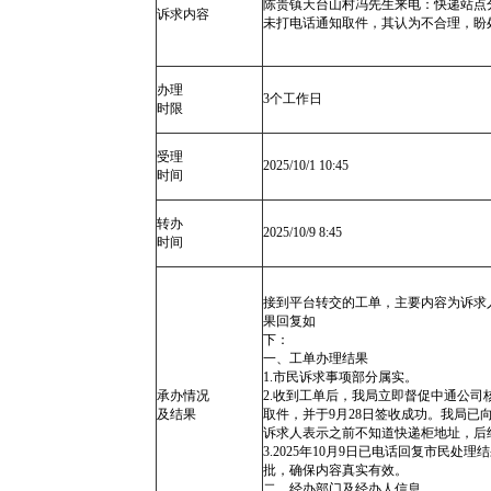
陈贵镇天台山村冯先生来电：快递站点
诉求内容
未打电话通知取件，其认为不合理，盼
办理
3个工作日
时限
受理
2025/10/1 10:45
时间
转办
2025/10/9 8:45
时间
接到平台转交的工单，主要内容为诉求
果回复如
一、工单办理结果
1.市民诉
承办情况
2.收到工单后，我局立即督促中通公
及结果
取件，并于9月28日签收成功。我局
诉求人表示之前不知道快递柜地址，后
3.2025年10月9日已电话回复市民
批，确保
二、经办