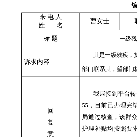
来
电
人
曹女士
姓
名
标
题
一级残
其是一级残疾，
诉求内容
部门联系其，望部门
我局接到平台转
55，目前已办理完
回
局通过核查，该群众
复
护理补贴均按照要
意