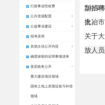
行政事业性收费
型招聘
202
公共资源配置
批）
大冶市
公益事业建设
关于大
招考录用
其他主动公开内容
放人员
确需保留的证明事项清单
基层政务公开
重大建设项目领域
国有土地上房屋征收与补偿
领域