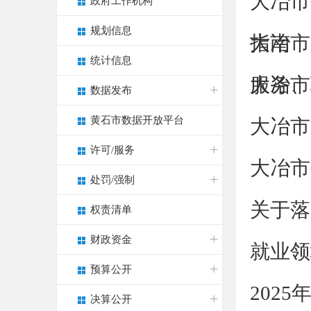
大冶市
政府工作机构
规划信息
指南
大冶市
统计信息
服务、
大冶市
数据发布
黄石市数据开放平台
大冶市
许可/服务
大冶市
处罚/强制
关于落
权责清单
财政资金
就业领
预算公开
202
决算公开