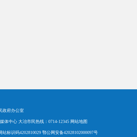
人民政府办公室
体中心 大冶市民热线：0714-12345
网站地图
网站标识码4202810029 鄂公网安备42028102000097号