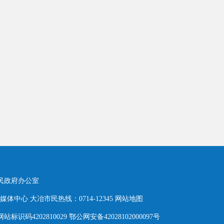
人民政府办公室
体中心 大冶市民热线：0714-12345
网站地图
网站标识码4202810029 鄂公网安备42028102000097号