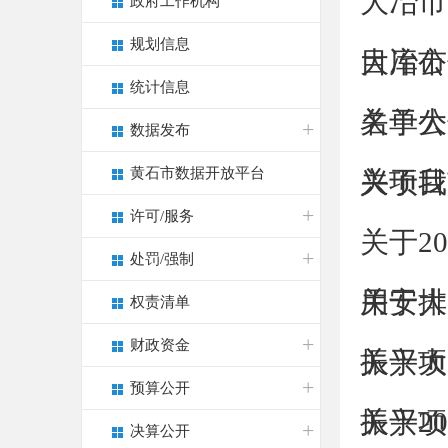
大冶市
政府工作机构
规划信息
目库公
大冶市
统计信息
名单公
关于大
数据发布
黄石市数据开放平台
兴项目
关于我
许可/服务
关于2
处罚/强制
用安排
关于大
权责清单
财政资金
振兴项
关于大
预算公开
振兴项
关于2
决算公开