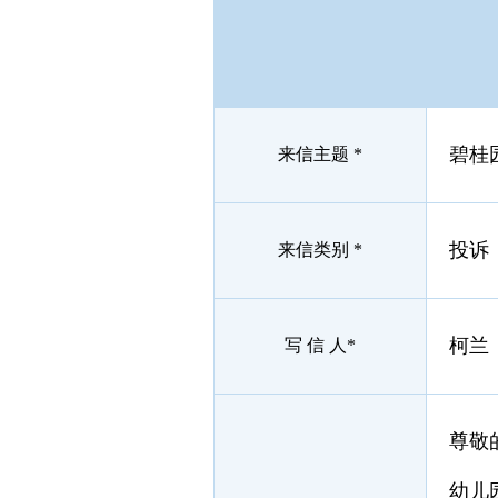
碧桂
来信主题 *
投诉
来信类别 *
柯兰
写 信 人*
尊敬
幼儿