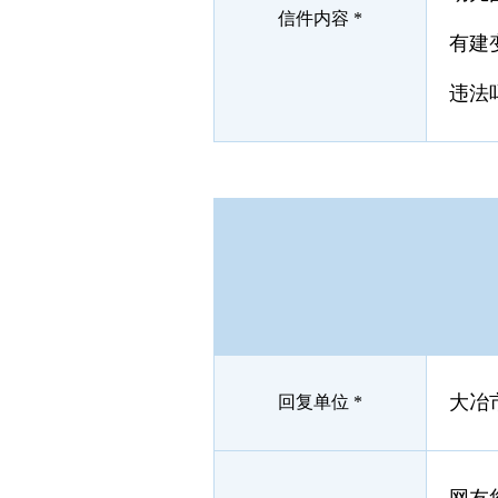
信件内容 *
有建
违法
大冶
回复单位 *