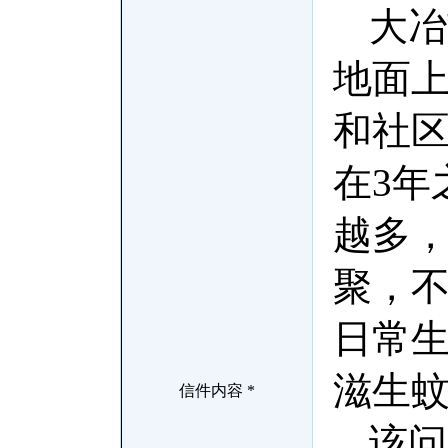
大冶
地面
和社
在3年
越多
聚，
日常
滋生
信件内容 *
该问