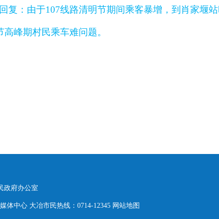
回复：由于
107线路清明节期间乘客暴增，到肖家堰
过节高峰期村民乘车难问题
。
人民政府办公室
体中心 大冶市民热线：0714-12345
网站地图