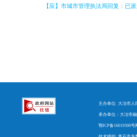
【应】
市城市管理执法局
回复
：
已派
主办单位: 大冶市
承办单位：大冶市融媒
鄂ICP备16019300号
技术维护: 黄石市