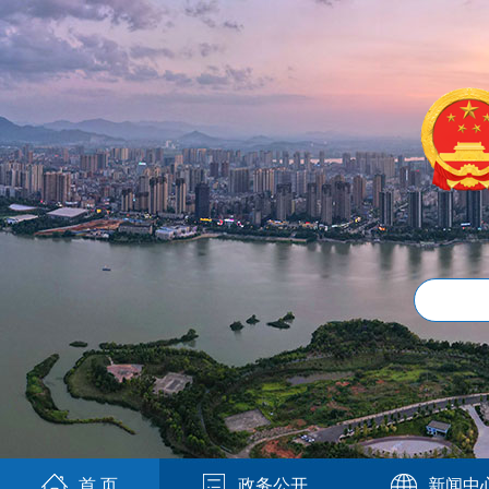
首 页
政务公开
新闻中