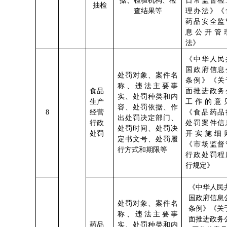
据、检验机构、检
日常监督检
抽检
查结果等
理办法》《
药品安全监
息公开管
法》
《中华人民
国政府信息
处罚对象
、案件名
条例》
《关
称、违法
主要事
食品
面推进政务
实、处罚种类和内
生产
工作的意
容、处罚依据、作
8
经营
《食品药品
出处罚决定部门、
行政
处罚案件信
处罚时间、处罚决
处罚
开实施细
定书文号、处罚履
《市场监督
行方式和期限等
行政处罚程
行规定》
《中华人民
国政府信息
处罚对象
、案件名
条例》
《关
称、违法
主要事
面推进政务
药品
实、处罚种类和内