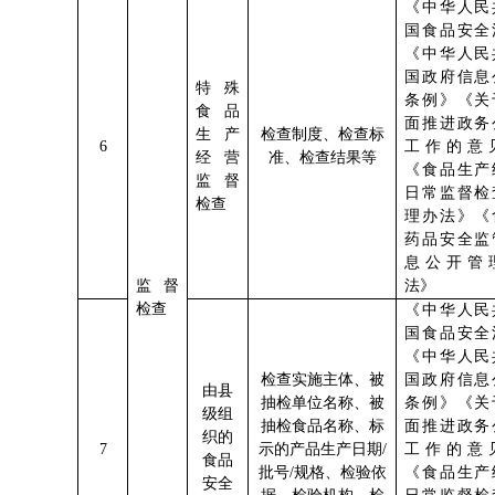
《中华人民
国食品安全
《中华人民
国政府信息
特殊
条例》《关
食品
面推进政务
生产
检查制度、检查标
6
工作的意
经营
准、检查结果等
《食品生产
监督
日常监督检
检查
理办法》《
药品安全监
息公开管
监督
法》
检查
《中华人民
国食品安全
《中华人民
检查实施主体、被
国政府信息
由县
抽检单位名称、被
条例》《关
级组
抽检食品名称、标
面推进政务
织的
7
示的产品生产日期
/
工作的意
食品
批号/规格、检验依
《食品生产
安全