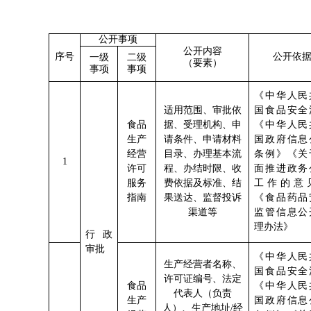
公开事项
公开内容
序号
公开依
一级
二级
（要素）
事项
事项
《中华人民
适用范围、审批依
国食品安全
食品
据、受理机构、申
《中华人民
生产
请条件、申请材料
国政府信息
经营
目录、办理基本流
条例》《关
1
许可
程、办结时限、收
面推进政务
服务
费依据及标准、结
工作的意
指南
果送达、监督投诉
《食品药品
渠道等
监管信息公
理办法》
行政
审批
《中华人民
生产经营者名称、
国食品安全
许可证编号、法定
食品
《中华人民
代表人（负责
生产
国政府信息
人）、生产地址
/经