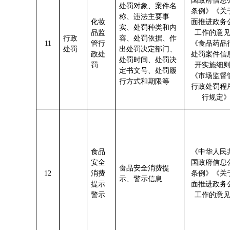
国政府信息
处罚对象
、案件名
条例》
《关
称、违法
主要事
化妆
面推进政务
实、处罚种类和内
品监
工作的意
行政
容、处罚依据、作
1
1
管行
《食品药品
处罚
出处罚决定部门、
政处
处罚案件信
处罚时间、处罚决
罚
开实施细
定书文号、处罚履
《市场监督
行方式和期限等
行政处罚程
行规定
食品
《中华人民
安全
国政府信息
食品安全消费提
1
2
消费
条例》《关
示、警示信息
提示
面推进政务
警示
工作的意