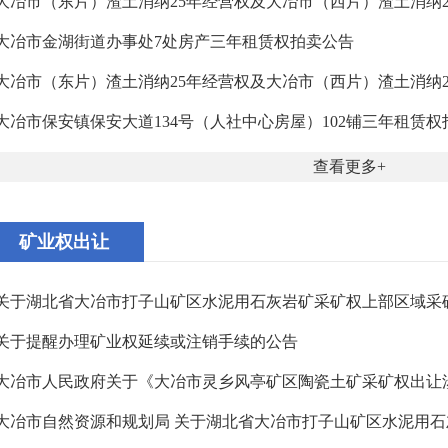
大冶市（东片）渣土消纳25年经营权及大冶市（西片）渣土消纳25年
大冶市金湖街道办事处7处房产三年租赁权拍卖公告
大冶市（东片）渣土消纳25年经营权及大冶市（西片）渣土消纳25年
大冶市保安镇保安大道134号（人社中心房屋）102铺三年租赁权拍卖
查看更多
矿业权出让
关于湖北省大冶市打子山矿区水泥用石灰岩矿采矿权上部区域采矿权
关于提醒办理矿业权延续或注销手续的公告
大冶市人民政府关于《大冶市灵乡风亭矿区陶瓷土矿采矿权出让涉及
大冶市自然资源和规划局 关于湖北省大冶市打子山矿区水泥用石灰岩