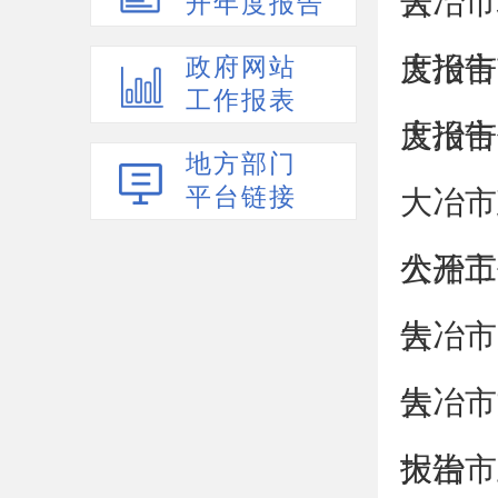
告
大冶市
开年度报告
度报告
大冶市
政府网站
工作报表
度报告
大冶市
地方部门
平台链接
大冶市
公开工
大冶市
告
大冶市
告
大冶市
报告
大冶市