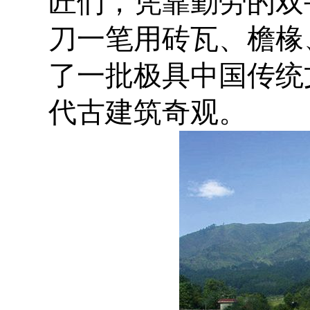
匠们，凭靠勤劳的双
刀一笔用砖瓦、檐椽
了一批极具中国传统
代古建筑奇观。