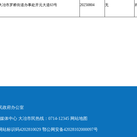
大冶市罗桥街道办事处开元大道63号
20250804
无
人民政府办公室
体中心 大冶市民热线：0714-12345
网站地图
网站标识码4202810029 鄂公网安备42028102000097号