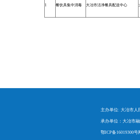
1
餐饮具集中消毒
大冶市洁净餐具配送中心
主办单位: 大冶市
承办单位：大冶市融媒
鄂ICP备16019300号