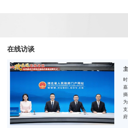
在线访谈
时
嘉
摘
为
支
府