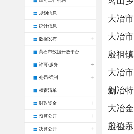
茗山乡
政府工作机构
规划信息
大冶市
统计信息
大冶市
数据发布
黄石市数据开放平台
殷祖镇
许可/服务
大冶市
处罚/强制
划
新冶特
权责清单
财政资金
大冶金
预算公开
前公示
殷祖白
决算公开