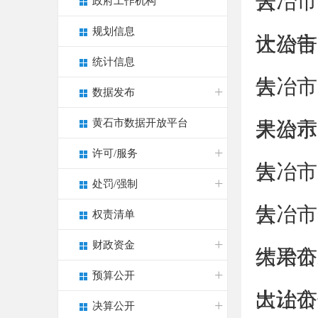
告
大冶市
政府工作机构
规划信息
让公告
大冶市
统计信息
告
大冶市
数据发布
黄石市数据开放平台
果公示
大冶市
许可/服务
告
大冶市
处罚/强制
告
大冶市
权责清单
财政资金
结果公
大冶市
预算公开
出让公
大冶市
决算公开