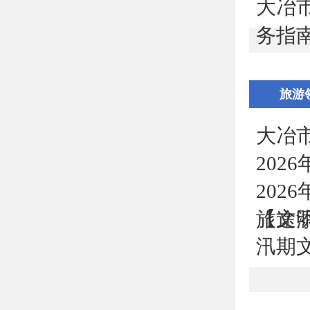
大冶
务指
旅游
大冶
202
20
【文
旅途
汛期