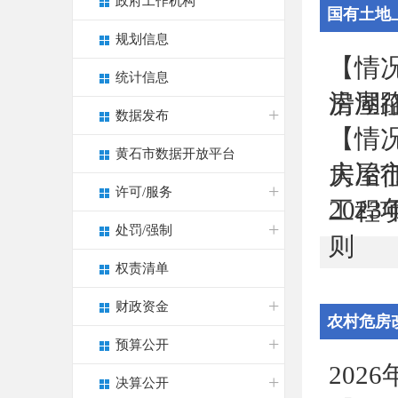
政府工作机构
国有土地
规划信息
收与补
【情
统计信息
沿湖
房屋征
数据发布
【情
黄石市数据开放平台
大冶
房屋
许可/服务
20
工程项
处罚/强制
则
权责清单
财政资金
农村危房
预算公开
20
决算公开