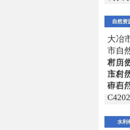
自然资
大冶市
市自
市自
村历史
市自
庄村历
市自
碎石厂
C4202
水利