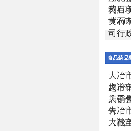
黄石
利用项
黄石
〔20
司行政
食品药品
大冶
大冶
超市销
关于
店销售
大冶
告
大冶
（截至