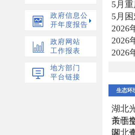
5月
5月
政府信息公
开年度报告
202
202
政府网站
工作报表
202
地方部门
平台链接
生态环
湖北
关于
市临空
湖北
区、金