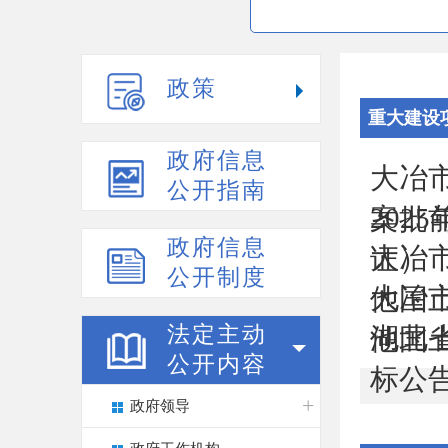
政策
重大建设
政府信息
大冶
公开指南
202
案批
政府信息
大冶
证）
公开制度
大冶
他国土
法定主动
湖北
他国土
公开内容
标公
政府领导