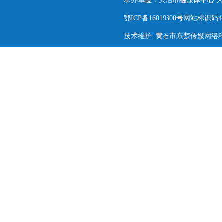
承办单位：大冶市融媒体中心 大冶市
鄂ICP备16019300号网站标识码420
技术维护: 黄石市东楚传媒网络