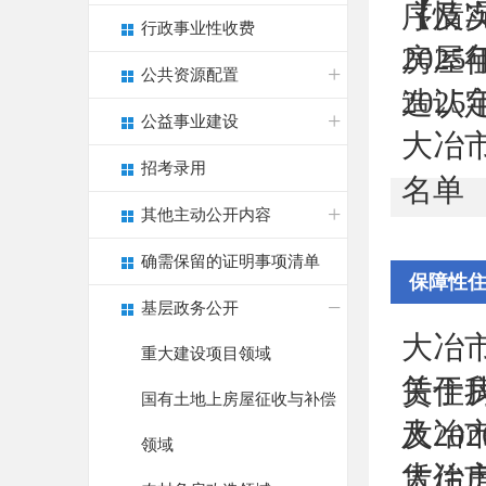
【情
序及
行政事业性收费
20
房屋征
公共资源配置
20
造认
公益事业建设
大冶
招考录用
名单
其他主动公开内容
确需保留的证明事项清单
保障性
基层政务公开
大冶
重大建设项目领域
关于
赁住
国有土地上房屋征收与补偿
大冶
及20
领域
大冶
赁住