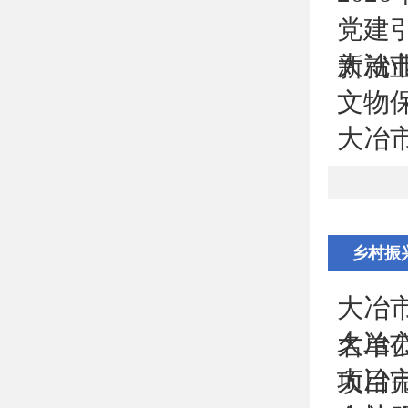
党建
大冶
新就
文物
大冶
乡村振
大冶
大冶
名单
大冶
项目