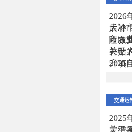
202
大冶
后补
市农
险缴
关于
补贴
202
升项
交通运
20
关于
定结