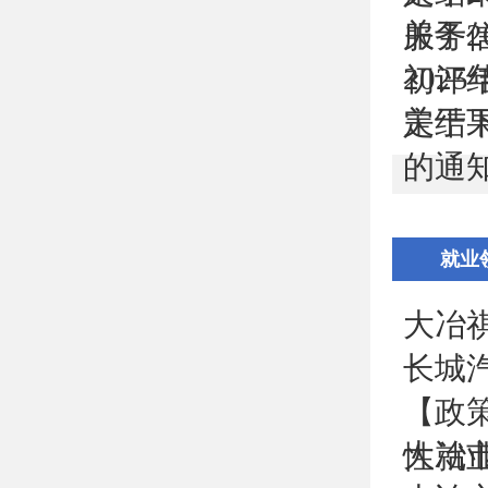
关于
服务信
20
初评
关于
定结
的通
就业
大冶
长城
【政
大冶
性就业