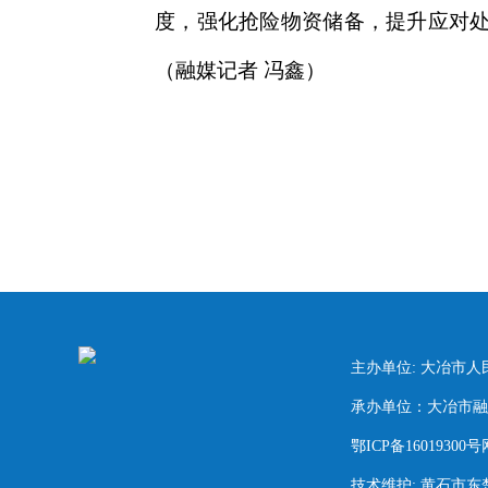
度，强化抢险物资储备，提升应对
（融媒记者 冯鑫）
主办单位: 大冶市
承办单位：大冶市融媒
鄂ICP备16019300号
技术维护: 黄石市