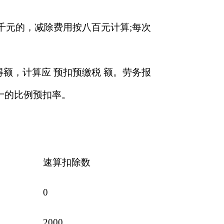
千元的，减除费用按八百元计算;每次
额，计算应 预扣预缴税 额。劳务报
十的比例预扣率。
速算扣除数
0
2000