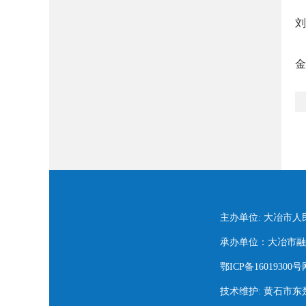
刘
金
主办单位: 大冶市
承办单位：大冶市融媒
鄂ICP备16019300号
技术维护: 黄石市