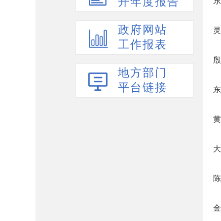
开年度报告
东
政府网站
灵
工作报表
殷
地方部门
平台链接
东
黄
大
陈
金