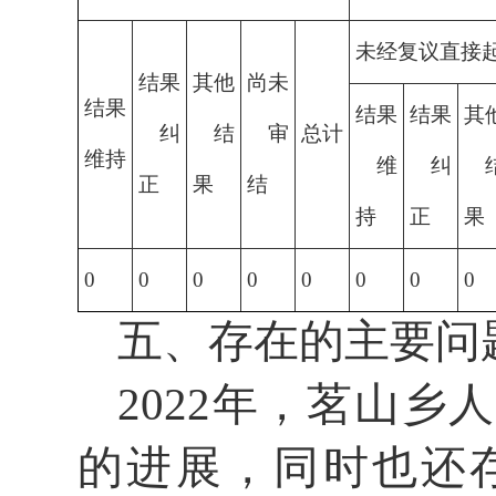
未经复议直接
结果
其他
尚未
结果
结果
结果
其
纠
结
审
总计
维持
维
纠
正
果
结
持
正
果
0
0
0
0
0
0
0
0
五、存在的主要问
2022年，茗山
的进展，同时也还